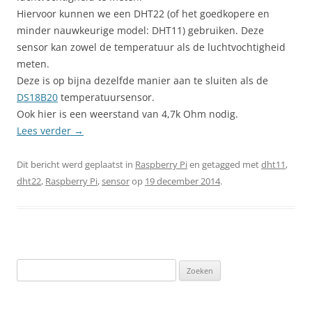
Hiervoor kunnen we een DHT22 (of het goedkopere en
minder nauwkeurige model: DHT11) gebruiken. Deze
sensor kan zowel de temperatuur als de luchtvochtigheid
meten.
Deze is op bijna dezelfde manier aan te sluiten als de
DS18B20
temperatuursensor.
Ook hier is een weerstand van 4,7k Ohm nodig.
Lees verder
→
Dit bericht werd geplaatst in
Raspberry Pi
en getagged met
dht11
,
dht22
,
Raspberry Pi
,
sensor
op
19 december 2014
.
Zoeken
naar: