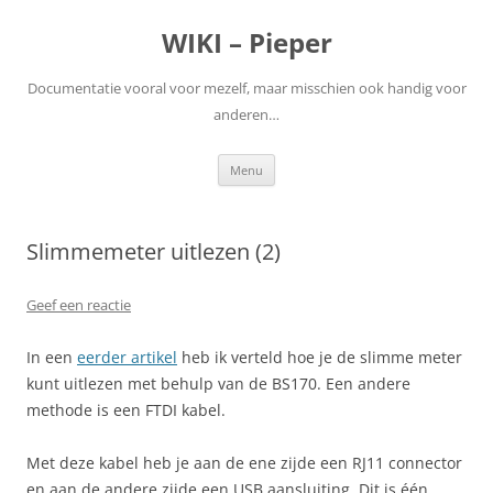
WIKI – Pieper
Documentatie vooral voor mezelf, maar misschien ook handig voor
anderen…
Ga
Menu
naar
de
inhoud
Slimmemeter uitlezen (2)
Geef een reactie
In een
eerder artikel
heb ik verteld hoe je de slimme meter
kunt uitlezen met behulp van de BS170. Een andere
methode is een FTDI kabel.
Met deze kabel heb je aan de ene zijde een RJ11 connector
en aan de andere zijde een USB aansluiting. Dit is één