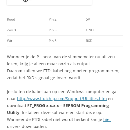
Rood
Pin 2
5V
Zwart
Pin 3
GND
Wit
Pin 5
RXD
Wanneer je de P1 poort van de slimmemeter nu uit zou
lezen, krijg je alleen maar onzin als output.
Daarom zullen we FTDI kabel nog moeten programmeren,
zodat het RXD signaal ge-invert wordt.
Je sluiten de kabel aan op een Windows computer en ga
naar
http://www.ftdichip.com/Support/Utilities.htm
en
download
FT_PROG x.x.x.x – EEPROM Programming
Utility
. Installeer deze software en start deze op.
Wanneer de FTDI kabel niet wordt herkent kan je
hier
drivers downloaden.