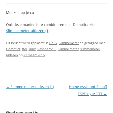
Met ~.
stop je cu
Ook deze manier is te combineren met Domoticz zie:
Slimme meter uitlezen (1)
Dit bericht werd geplaatst in
Linux
,
Slimmemeter
en getagged met
Domoticz
,
ftdi
,
linux
,
Raspberry Pi
,
Slimme meter
,
slimmemeter
,
uitlezen
op
21 maart 2016
.
Berichtnavigatie
←
Slimme meter uitlezen (1)
Home Assistant Sonoff
ESPEasy MQTT
→
Geef een reactie