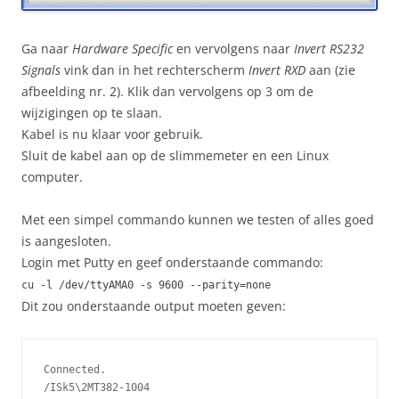
Ga naar
Hardware Specific
en vervolgens naar
Invert RS232
Signals
vink dan in het rechterscherm
Invert RXD
aan (zie
afbeelding nr. 2). Klik dan vervolgens op 3 om de
wijzigingen op te slaan.
Kabel is nu klaar voor gebruik.
Sluit de kabel aan op de slimmemeter en een Linux
computer.
Met een simpel commando kunnen we testen of alles goed
is aangesloten.
Login met Putty en geef onderstaande commando:
cu -l /dev/ttyAMA0 -s 9600 --parity=none
Dit zou onderstaande output moeten geven:
Connected.

/ISk5\2MT382-1004
