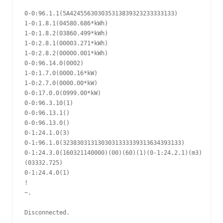
0-0:96.1.1(5A424556303035313839323233333133)

1-0:1.8.1(04580.686*kWh)

1-0:1.8.2(03860.499*kWh)

1-0:2.8.1(00003.271*kWh)

1-0:2.8.2(00000.001*kWh)

0-0:96.14.0(0002)

1-0:1.7.0(0000.16*kW)

1-0:2.7.0(0000.00*kW)

0-0:17.0.0(0999.00*kW)

0-0:96.3.10(1)

0-0:96.13.1()

0-0:96.13.0()

0-1:24.1.0(3)

0-1:96.1.0(3238303131303031333339313634393133)

0-1:24.3.0(160321140000)(00)(60)(1)(0-1:24.2.1)(m3)

(03332.725)

0-1:24.4.0(1)

!

~.
