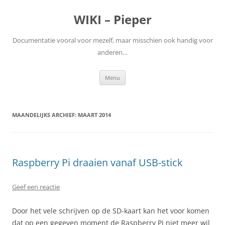
WIKI – Pieper
Documentatie vooral voor mezelf, maar misschien ook handig voor
anderen…
Ga
Menu
naar
de
inhoud
MAANDELIJKS ARCHIEF:
MAART 2014
Raspberry Pi draaien vanaf USB-stick
Geef een reactie
Door het vele schrijven op de SD-kaart kan het voor komen
dat op een gegeven moment de Raspberry Pi niet meer wil